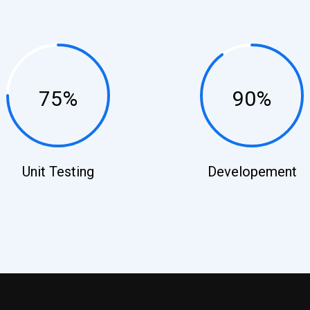
75%
90%
Unit Testing
Developement