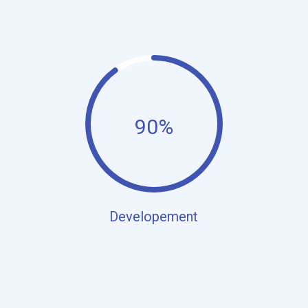
90%
Developement