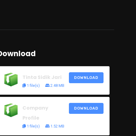
Download
Tinta Sidik Jari
DOWNLOAD
1 file(s)
2.48 MB
Company
DOWNLOAD
Profile
1 file(s)
1.52 MB