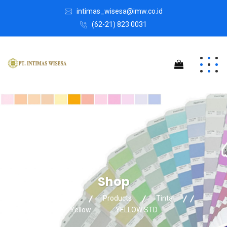
intimas_wisesa@imw.co.id
(62-21) 823 0031
Shop
Intimas Wisesa
Products
Tinta
Yellow
YELLOW STD