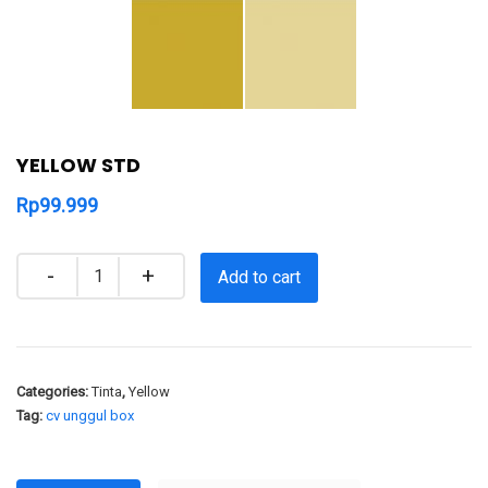
YELLOW STD
Rp
99.999
Quantity
Add to cart
Categories:
Tinta
,
Yellow
Tag:
cv unggul box