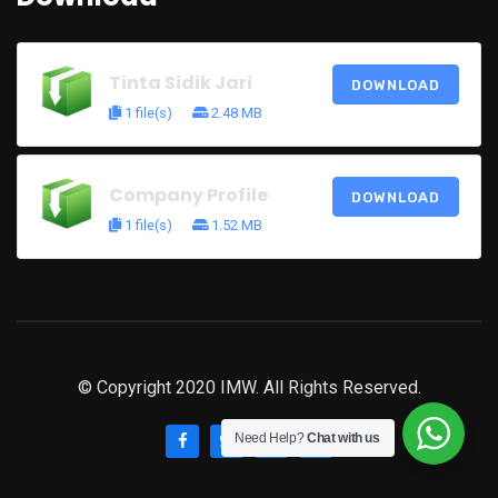
Tinta Sidik Jari
DOWNLOAD
1 file(s)
2.48 MB
Company Profile
DOWNLOAD
1 file(s)
1.52 MB
© Copyright 2020 IMW. All Rights Reserved.
Need Help?
Chat with us