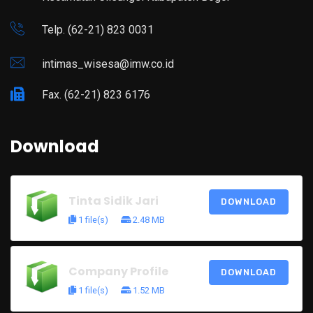
Telp. (62-21) 823 0031
intimas_wisesa@imw.co.id
Fax. (62-21) 823 6176
Download
Tinta Sidik Jari
DOWNLOAD
1 file(s)
2.48 MB
Company Profile
DOWNLOAD
1 file(s)
1.52 MB