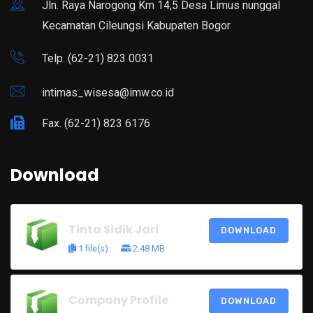
Jln. Raya Narogong Km 14,5 Desa Limus nunggal
Kecamatan Cileungsi Kabupaten Bogor
Telp. (62-21) 823 0031
intimas_wisesa@imw.co.id
Fax. (62-21) 823 6176
Download
Tinta Sidik Jari
DOWNLOAD
1 file(s)
2.48 MB
Company Profile
DOWNLOAD