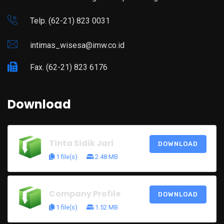
Telp. (62-21) 823 0031
intimas_wisesa@imw.co.id
Fax. (62-21) 823 6176
Download
Tinta Sidik Jari
DOWNLOAD
1 file(s)
2.48 MB
Company Profile
DOWNLOAD
1 file(s)
1.52 MB