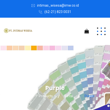
intimas_wisesa@imw.co.id
(62-21) 823 0031
Purple
Intimas Wisesa
Products
Tinta
Purple