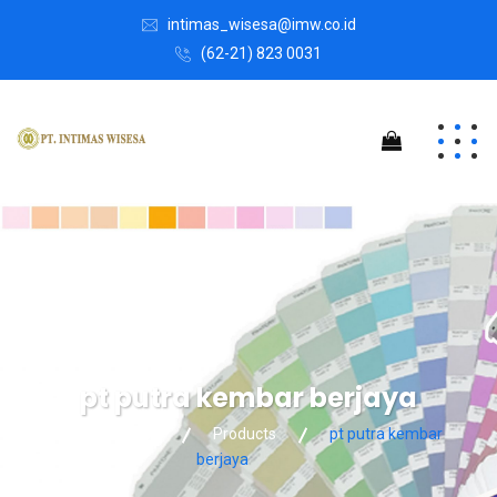
intimas_wisesa@imw.co.id
(62-21) 823 0031
pt putra kembar berjaya
Intimas Wisesa
Products
pt putra kembar
berjaya